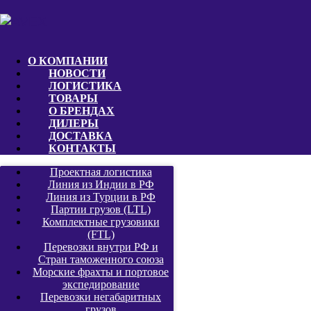
О КОМПАНИИ
НОВОСТИ
ЛОГИСТИКА
ТОВАРЫ
О БРЕНДАХ
ДИЛЕРЫ
ДОСТАВКА
КОНТАКТЫ
Проектная логистика
Линия из Индии в РФ
Линия из Турции в РФ
Партии грузов (LTL)
Комплектные грузовики
(FTL)
Перевозки внутри РФ и
Стран таможенного союза
Морские фрахты и портовое
экспедирование
Перевозки негабаритных
грузов